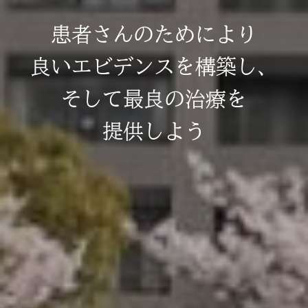
患者さんのためにより
良いエビデンスを構築し、
そして最良の治療を
提供しよう